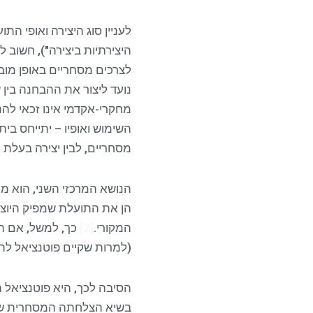
לעניין סוג היצירה ואופי ה
היצירתיות ביצירה"), חשוב ל
לצרכים מסחריים באופן מובה
נועד ליצור את ההבחנה בין ש
מחקרי-אקדמי אינו זכאי להנ
השימוש ואופיו – יתייחס בית
מסחריים, לבין יצירה בעלת 
הנושא המרכזי השני, הוא מ
הן את התועלת שמפיק היוצר 
המקורי.
[2]
כך, למשל, אם הי
(למרות שקיים פוטנציאל להפ
הסיבה לכך, היא פוטנציאל ה
בשיא הצלחתה המסחרית של י