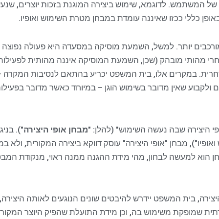
תו של המשתמש. לדוגמא, שימוש ביצירה המוגנת בזכות יוצרים, שנ
פן כללי ככזו שאיננה עומדת במבחן מטרת השימוש ואופיו.
מורכבים יותר. למשל, השמעת מוסיקה במסעדה היא פעולה נפוצה ב
רי מהותי מובהק (שכן, השמעת המוסיקה איננה מהותית לפעילות ה
רית. במקרים אלו, בית המשפט יכריע בהתאם לנסיבות המקרה – 
ים ולקבוע שאין מדובר בשימוש הוגן – במיוחד כאשר מדובר בפע
י היצירה שבה נעשה השימוש" (להלן: "
מבחן אופי היצירה
"). בני
אופיו"), מבחן "אופי היצירה" עוסק דווקא ביצירה המקורית, ולא ב
 הוא למעשה לבחון, מהי מידת ההגנה ממנה ראוי, מנקודת המב
יצירה, בית המשפט יידרש להיבטים שונים הנוגעים לאותה היצירה
תית שמופקת משימוש בה, וכן מידת התועלת שהפיק היוצר המקורי