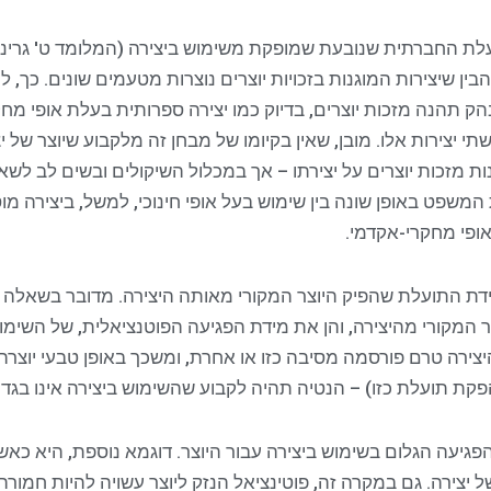
תועלת החברתית שנובעת שמופקת משימוש ביצירה (המלומד ט' גרינמ
הבין שיצירות המוגנות בזכויות יוצרים נוצרות מטעמים שונים. כך, 
ק תהנה מזכות יוצרים, בדיוק כמו יצירה ספרותית בעלת אופי מחקר
תי יצירות אלו. מובן, שאין בקיומו של מבחן זה מלקבוע שיוצר של 
ות מזכות יוצרים על יצירתו – אך במכלול השיקולים ובשים לב ל
 המשפט באופן שונה בין שימוש בעל אופי חינוכי, למשל, ביצירה מ
אופי מחקרי-אקדמי.
ידת התועלת שהפיק היוצר המקורי מאותה היצירה. מדובר בשאלה כ
המקורי מהיצירה, והן את מידת הפגיעה הפוטנציאלית, של השימוש
צירה טרם פורסמה מסיבה כזו או אחרת, ומשכך באופן טבעי יוצר
קת תועלת כזו) – הנטיה תהיה לקבוע שהשימוש ביצירה אינו בגדר 
פגיעה הגלום בשימוש ביצירה עבור היוצר. דוגמא נוספת, היא כא
צירה. גם במקרה זה, פוטינציאל הנזק ליוצר עשויה להיות חמור