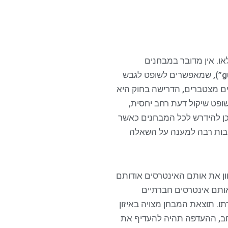
ו. אין מדובר במבחנים
מצטברים או מבחנים שאינם מצטברים, אלא מדובר במבחנים שהם קווים כלליים (“guidelines”), שמאפשרים לשופט לגבש
ים מצטברים, הדרישה בחוק היא
פט שיקול דעת רחב יחסית,
שכן להידרש לכל המבחנים כאשר
שיבות רבה למענה על השאלה
חון את אותם האינטרסים אודותם
אותם אינטרסים חברתיים
תו. תוצאת המבחן מצויה באיזון
נרחב, ההעדפה תהיה להעדיף את