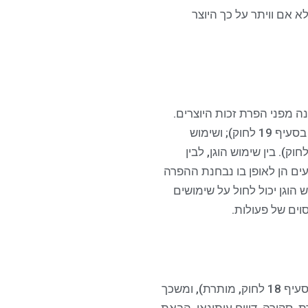
לא אם וויתר על כך היוצר
ה מפני הפרת זכות היוצרים.
באופן כללי, החוק כולל שני סוגים של שימושים מותרים: שימוש שהוא בגדר שימוש הוגן (הקבוע בסעיף 19 לחוק); ושימוש
וק קובע באופן מפורש שאינו מהווה הפרה (שימושים מסוג זה קבועים בסעיפים 20 עד 32 לחוק). בין שימוש הוגן, לבין
עים הן לאופן בו נבחנת ההפרה
וגן יכול לחול על שימושים
וים של פעולות.
סעיף 19 לחוק זכות יוצרים קובע באילו מקרים, שימוש ביצירה תהיה הוגנת (ובהתאם לכך, לפי סעיף 18 לחוק, מותרת), ומשכך