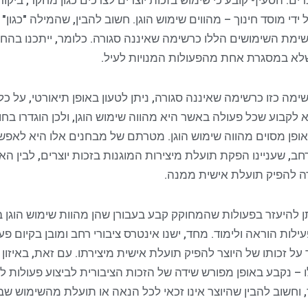
ים. הסעיף קובע כי שימוש בזכות יוצרים לצרכים כגון מחקר, ביקורת
 ידי מוסד חינוך – מהווים שימוש הוגן. חשוב להבין, שהמילה "כגו
מת השימושים הללו כרשימה שאיננה סגורה. כלומר, ייתכנו בה
 שלא במסגרת אחת מהפעולות המנויות לעיל.
ימה כזו כרשימה שאיננה סגורה, ניתן לטעון באופן תיאורטי, על כל
 לקבוע שכל פעולה באשר היא מהווה שימוש הוגן, ולכן הוגדרו בחו
ופן מסוים מהווה שימוש הוגן. מטרתם של מבחנים אלו היא לאפשר
ב, שעניינו הפקת תועלת מיצירות המוגנות בזכות יוצרים, לבין האי
ירה להפיק תועלת אישית ממנה.
יתן להיעזר בפעולות שהמחוקק קבע בעבורן שהן מהוות שימוש הוגן ב
ות הוראה ולימוד. מחד, ישנו אינטרס ציבורי רחב ומובן בקיום פעו
 על זכותו של היוצר להפיק תועלת אישית מיצירתו. עם זאת, באיזון
ו – נקבע באופן מפורש שידה של הזכות הציבורית לביצוע פעולות לי
וחשוב להבין שהיוצר אינו זכאי לכל הנאה או תועלת מהשימוש שבוצ